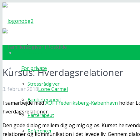
Velkommen
For private
Kursus: Hverdagsrelationer
Stressrådgiver
3. februar 2018
Lone Carmel
Familieterapeut
I samarbejde med
AOF Frederiksberg-København
holder L
hverdagsrelationer.
Parterapeut
Den gode dialog mellem dig og mig og os. Kurset henvender 
Referencer
relationer og kommunikation i det levede liv. Gennem dialog