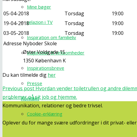
Mine bøger
05-04-2018
Torsdag
19:00
relazion i TV
19-04-2018
Torsdag
19:00
03-05-2018
Torsdag
19:00
Inspiration om familieliv
Adresse
Nyboder Skole
Øster Voldgade 15
Inspiration til virksomheder
1350 København K
Inspirationsbreve
Du kan tilmelde dig
her
Presse
Previous post
Hvordan vender toiletrullen og andre dilem
problemer på sit job og hjemme.
Kontakt
Kommunikation, relationer og bedre trivsel.
Cookie-erklæring
Oplever du for mange svære udfordringer i dit privat- ell