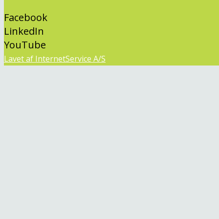
Facebook
LinkedIn
YouTube
Lavet af InternetService A/S