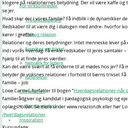
klogere på relationernes betydning. Der vil være kaffe og th
For virksomheder
se jer.
Hvad sker der i vores familie? Få indblik i de dynamikker der 
Trivselsrådgivning
Redskaber til at være dig i dialogen med andre- hvorfor
kører i grøften
ESG og relazion
Relationer og deres betydninger. Intet menneske lever på e
Foredrag om trivsel
ind i vores hverdag. Få enkle redskaber til jeres samtaler 
hjælp til at finde jeres værdier.
Netværk for ledere
Kan det være svært at få enderne til at mødes hos jer? Få m
betyder de voksnes relationer i forhold til børns trivsel. Få
Referencer
familie – job
Lone Carmel, forfatter til bogen “
Hverdagsrelationer-når d
Om relazion
familierådgiver og kandidat i pædagogisk psykologi og ejer
Bæredygtighed
oplægsholder. Se mere under www.relazion.dk eller hør L
/hverdagsrelationer
Inspiration
Kursusdage: