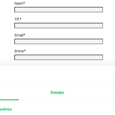
Navn*
Tlf.*
Email*
Emne*
Besked*
Detaljer
ookies