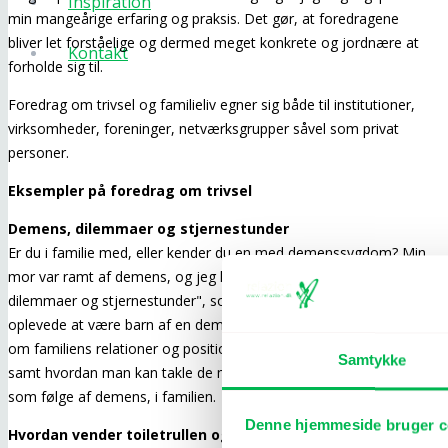
Inspiration
min mangeårige erfaring og praksis. Det gør, at foredragene
bliver let forståelige og dermed meget konkrete og jordnære at
Kontakt
forholde sig til.
Foredrag om trivsel og familieliv egner sig både til institutioner,
virksomheder, foreninger, netværksgrupper såvel som privat
personer.
Eksempler på foredrag om trivsel
Demens, dilemmaer og stjernestunder
Er du i familie med, eller kender du en med demenssygdom? Min
mor var ramt af demens, og jeg har skrevet bogen "Demens,
dilemmaer og stjernestunder", som handler om, hvordan jeg
oplevede at være barn af en demensramt. Vær med, når vi taler
om familiens relationer og positioner, som ændres ved sygdom,
Samtykke
samt hvordan man kan takle de mange ændringer, der opstår
som følge af demens, i familien.
Denne hjemmeside bruger c
Hvordan vender toiletrullen og andre store dilemmaer