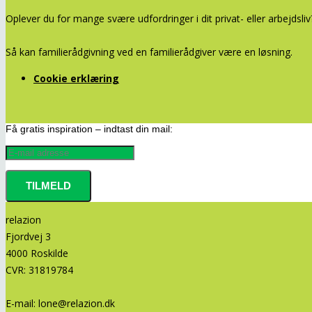
Oplever du for mange svære udfordringer i dit privat- eller arbejds
Så kan familierådgivning ved en familierådgiver være en løsning.
Cookie erklæring
Få gratis inspiration – indtast din mail:
relazion
Fjordvej 3
4000 Roskilde
CVR: 31819784
E-mail:
lone@relazion.dk