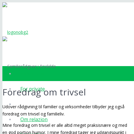
Velkommen
For private
Foredrag om trivsel
For virksomheder
Udover rådgivning til familier og virksomheder tilbyder jeg også
foredrag om trivsel og familieliv.
Om relazion
Mine foredrag om trivsel er alle altid meget praksisnære og med
en god portion humor. I mine foredrag tager jeg udgangspunkt i