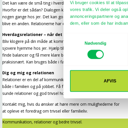
Vi bruger cookies til at tilpas
Det kan være de små ting i hverdagen, der forstyrrer for meget.
vores trafik. Vi deler også 
Hvorfor er det sådan? Dialogen kører måske endda i grøften
annonceringspartnere og anal
nogen gange hos jer. Det kan godt ændres. Omgangstonen kan
dem, eller som de har indsaml
blive en anden. Relationerne har en betydning for vores trivsel.
Hverdagsrelationer – når det nære bliver svært
Samtykkevalg
Bliv klogere på din måde at kommunikere på, så det bliver lidt
Nødvendig
sjovere hjemme hos jer. Hjælp til dialogen og redskaber til af
finde balancer og få mere klare budskaber. Helt konkret og
praksisnært. Kan bruges både i familien og på jobbet.
Dig og mig og relationen
Relationer er en del af kommunikationen i vores forhold. Det er
AFVIS
både i familien og på jobbet. Få fokus på de ting, der giver de
sunde relationer og god trivsel hos dig og jer.
Kontakt mig, hvis du ønsker at høre mere om mulighederne for
at opleve et foredrag om trivsel eller familieliv.
Kommunikation, relationer og bedre trivsel.