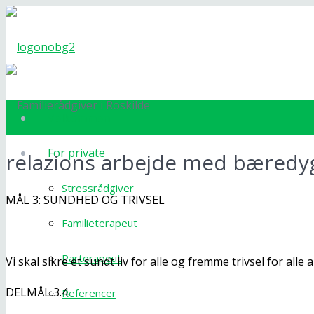
Velkommen
For private
relazions arbejde med bæredy
Stressrådgiver
MÅL 3: SUNDHED OG TRIVSEL
Familieterapeut
Parterapeut
Vi skal sikre et sundt liv for alle og fremme trivsel for alle
DELMÅL 3.4
Referencer