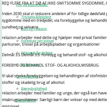
RED FLERE FRA AT DØ AF IKKE-SMITSOMME SYGDOMME
For virksomheder
Inden 2030 skal vi reducere andelen af for tidlige dødsfal
Trivselsrådgivning
sygdomme med en tredjedel, via forebyggelse og behandli
sundhed og velvære.
ESG og relazion
relazion arbejder med dette og hjælper med privat famili
Foredrag om trivsel
parkurser, trivsel på arbejdspladser og organisationer
Netværk for ledere
Delmål 3.5 Delmål 3.5: Forebyg og behandl stof- og alkoh
Referencer
FOREBYG OG BEHANDL STOF- OG ALKOHOLMISBRUG
Vi skal styrke forebyggelsen og behandlingen af stofmisb
Om relazion
stoffer og skadelig brug af alkohol.
Bæredygtighed
relazion arbejder med familier og unge, der også kan have 
misbrugsproblemer. Særligt børn der vokser op med dette 
Inspiration
mistrivsel.