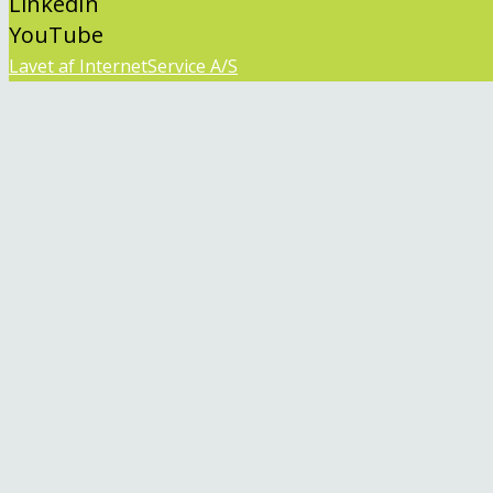
LinkedIn
YouTube
Lavet af InternetService A/S