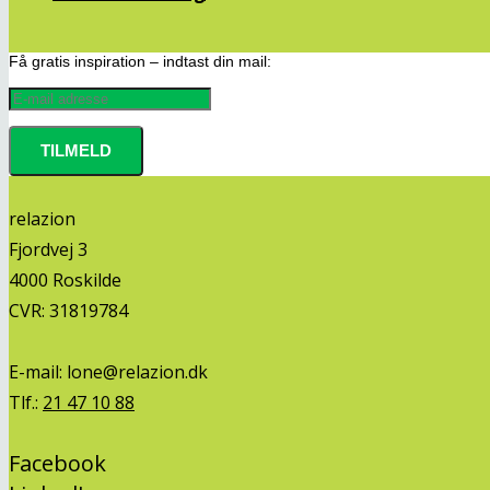
Få gratis inspiration – indtast din mail:
relazion
Fjordvej 3
4000 Roskilde
CVR: 31819784
E-mail:
lone@relazion.dk
Tlf.:
21 47 10 88
Facebook