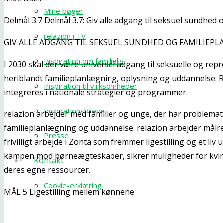
Mine bøger
Delmål 3.7 Delmål 3.7: Giv alle adgang til seksuel sundhed
relazion i TV
GIV ALLE ADGANG TIL SEKSUEL SUNDHED OG FAMILIEP
Inspiration om familieliv
I 2030 skal der være universel adgang til seksuelle og rep
heriblandt familieplanlægning, oplysning og uddannelse. 
Inspiration til virksomheder
integreres i nationale strategier og programmer.
Inspirationsbreve
relazion arbejder med familier og unge, der har problematik
familieplanlægning og uddannelse. relazion arbejder mål
Presse
frivilligt arbejde i Zonta som fremmer ligestilling og et liv 
kampen mod børneægteskaber, sikrer muligheder for kvin
Kontakt
deres egne ressourcer.
Cookie-erklæring
MÅL 5 Ligestilling mellem kønnene