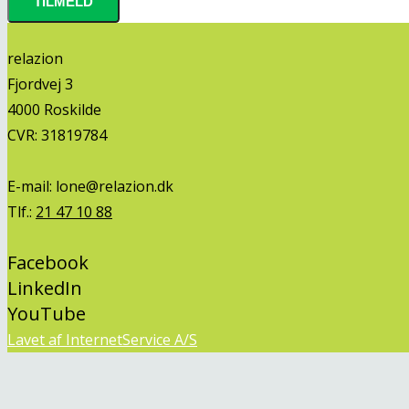
relazion
Fjordvej 3
4000 Roskilde
CVR: 31819784
E-mail:
lone@relazion.dk
Tlf.:
21 47 10 88
Facebook
LinkedIn
YouTube
Lavet af InternetService A/S