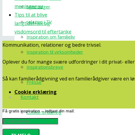
meningen er
Mine bøger
Tips til at blive
relazion i TV
langtidsfrisk og
visdomsord til eftertanke
Inspiration om familieliv
Kommunikation, relationer og bedre trivsel.
Inspiration til virksomheder
Oplever du for mange svære udfordringer i dit privat- ell
Inspirationsbreve
Så kan familierådgivning ved en familierådgiver være en lø
Presse
Cookie erklæring
Kontakt
Få gratis inspiration – indtast din mail:
Cookie-erklæring