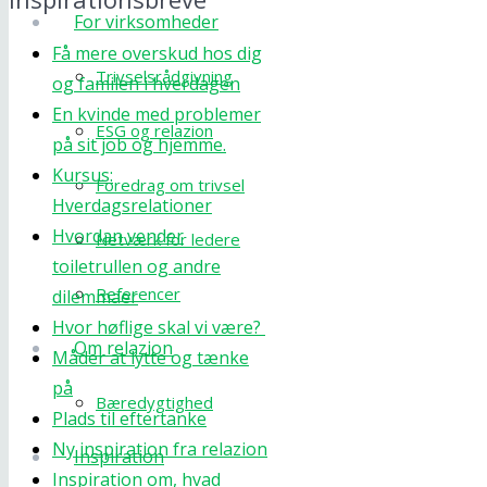
For virksomheder
Få mere overskud hos dig
Trivselsrådgivning
og familen i hverdagen
En kvinde med problemer
ESG og relazion
på sit job og hjemme.
Kursus:
Foredrag om trivsel
Hverdagsrelationer
Hvordan vender
Netværk for ledere
toiletrullen og andre
Referencer
dilemmaer
Hvor høflige skal vi være?
Om relazion
Måder at lytte og tænke
på
Bæredygtighed
Plads til eftertanke
Ny inspiration fra relazion
Inspiration
Inspiration om, hvad