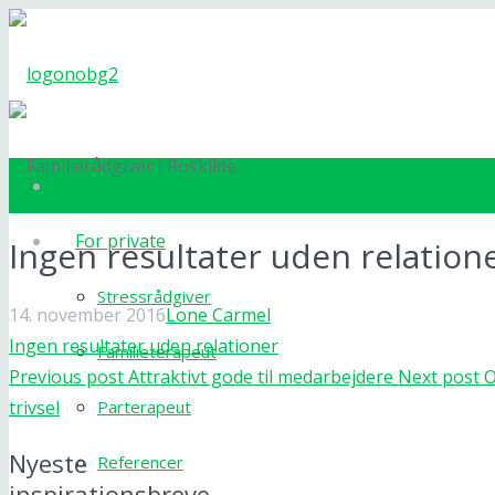
Velkommen
For private
Ingen resultater uden relation
Stressrådgiver
14. november 2016
Lone Carmel
Ingen resultater uden relationer
Familieterapeut
Previous post
Attraktivt gode til medarbejdere
Next post
O
trivsel
Parterapeut
Nyeste
Referencer
inspirationsbreve