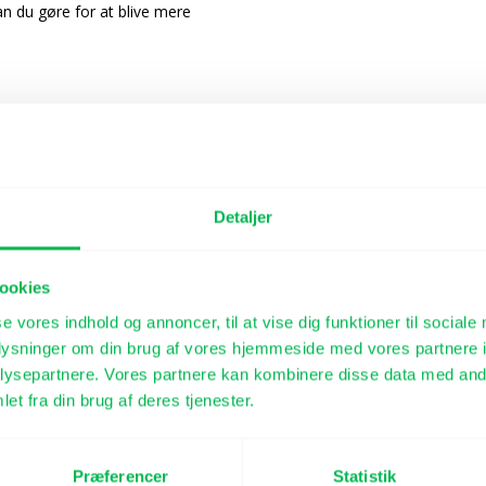
n du gøre for at blive mere
 kender en ung der skal til
 råd til at opnå en bedre eksamen.
 med, således at det kan ende med
arbejde med den mentale del af at
Detaljer
ookies
en er ikke et sted vi skal hen, men
se vores indhold og annoncer, til at vise dig funktioner til sociale
get vi skaber, som til gengæld skaber
oplysninger om din brug af vores hjemmeside med vores partnere i
(Det granskede liv).
ysepartnere. Vores partnere kan kombinere disse data med andr
ke i fortiden eller i fremtiden.
et fra din brug af deres tjenester.
Præferencer
Statistik