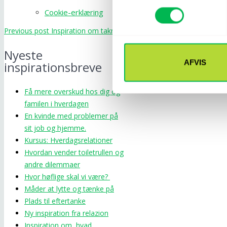
Cookie-erklæring
Previous post
Inspiration om taknemmelighed
Next post
Relazion 
Nyeste
AFVIS
inspirationsbreve
Få mere overskud hos dig og
familen i hverdagen
En kvinde med problemer på
sit job og hjemme.
Kursus: Hverdagsrelationer
Hvordan vender toiletrullen og
andre dilemmaer
Hvor høflige skal vi være?
Måder at lytte og tænke på
Plads til eftertanke
Ny inspiration fra relazion
Inspiration om, hvad