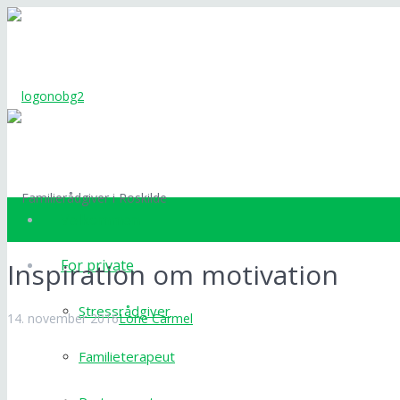
Velkommen
For private
Inspiration om motivation
Stressrådgiver
14. november 2016
Lone Carmel
Familieterapeut