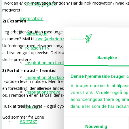
Hvordan er din motivation for tiden? Har du nok motivation? hvad ka
Bæredygtighed
motiveret?
Inspiration
2) Eksamen
Jeg arbejder for tiden med unge der skal til eksamen. Måske du også
Mine bøger
eksamen? Mail til
lone@relazion.dk
hvis du vil have tilsendt 18 gode
Udfordringer med eksamensangst eller nervøsitet kan der arbejdes
relazion i TV
at blive en god oplevelse. Det kræver nogle tips og tricks samt at 
Samtykke
skulle præstere.
Inspiration om familieliv
3) Fortid – nutid – fremtid
Denne hjemmeside bruger c
Inspiration til virksomheder
Fortiden lever i nutiden. Men fremtiden lever også i nutiden. Fremtid
Vi bruger cookies til at tilpas
en forestilling, der allerede findes i vores bevidsthed nu. Den er no
Inspirationsbreve
vores trafik. Vi deler også 
os. Fremtiden er en fantasi der skaber os. Skrevet af Stephen Grosz 
annonceringspartnere og anal
Husk at trække vejret – også dybt. Vejret kan kun trækkes i nutid og ik
Presse
dem, eller som de har indsaml
God sommer fra Lone
Samtykkevalg
Kontakt
Nødvendig