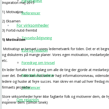
Parterapeut
Inspiration maj 2015
1) Motivation
Referencer
2) Eksamen
For virksomheder
3) Fortid-nutid-fremtid
Trivselsrådgivning
1) Motivation
Motivation er temaet i vores ledernetværk for tiden. Det er et be
ESG og relazion
og diskuteres på mange planer. Vores egen motivation, medarbejder
etc.
Foredrag om trivsel
En leder fortalte til et oplæg om alle de ting der gjorde at medarbe
Netværk for ledere
over det. Det der kan motivere er højt informationsniveau, vidensdeli
ledere og huske at fejre succes. Han skrev en mail ud hver fredag me
firmaets projekter.
Referencer
Store virksomheder hyrer ikke faglærte folk og motiverer dem, de h
Om relazion
inspirerer dem. (Simon Sinek)