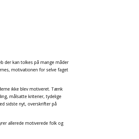
greb der kan tolkes på mange måder
nes, motivationen for selve faget
jderne ikke blev motiveret. Tænk
ng, målsatte kriterier, tydelige
d sidste nyt, overskrifter på
yrer allerede motiverede folk og