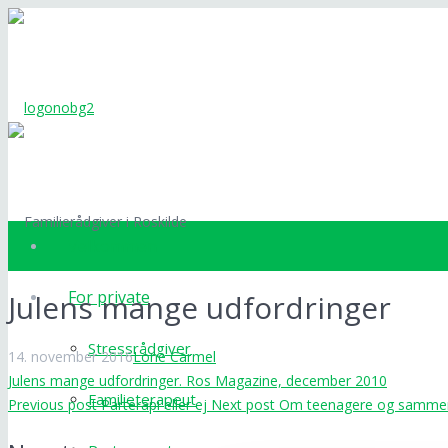
Velkommen
For private
Julens mange udfordringer
Stressrådgiver
14. november 2016
Lone Carmel
Julens mange udfordringer. Ros Magazine, december 2010
Familieterapeut
Previous post
Parterapi eller ej
Next post
Om teenagere og sammenb