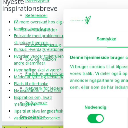
Nyeste
Parterapeut
inspirationsbreve
Referencer
Få mere overskud hos dig og
familen i hverdagen
For virksomheder
En kvinde med problemer på
Samtykke
sit job og hjemme.
Trivselsrådgivning
Kursus: Hverdagsrelationer
Hvordan vender toiletrullen og
Denne hjemmeside bruger c
ESG og relazion
andre dilemmaer
Vi bruger cookies til at tilpas
Hvor høflige skal vi være?
Foredrag om trivsel
vores trafik. Vi deler også 
Måder at lytte og tænke på
annonceringspartnere og anal
Plads til eftertanke
dem, eller som de har indsaml
Netværk for ledere
Ny inspiration fra relazion
Inspiration om, hvad
Samtykkevalg
Referencer
meningen er
Nødvendig
Tips til at blive langtidsfrisk og
Om relazion
visdomsord til eftertanke