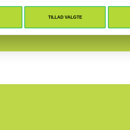
liv? Lever du med uklar kommunikation?
TILLAD VALGTE