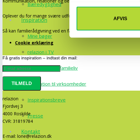
Kommunikation, relationer og bedre trivsel.
Bæredygtighed
Oplever du for mange svære udfordringer i dit privat- eller arbejds
AFVIS
Inspiration
Så kan familierådgivning ved en familierådgiver være en løsning.
Mine bøger
Cookie erklæring
relazion i TV
Få gratis inspiration – indtast din mail:
Inspiration om familieliv
Inspiration til virksomheder
relazion
Inspirationsbreve
Fjordvej 3
4000 Roskilde
Presse
CVR: 31819784
Kontakt
E-mail:
lone@relazion.dk