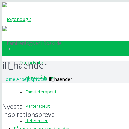
Velkommen
ill_haender
For private
Stressrådgiver
Home
Arbejdsproces
ill_haender
Familieterapeut
Nyeste
Parterapeut
inspirationsbreve
Referencer
Få mere overskud hos dig