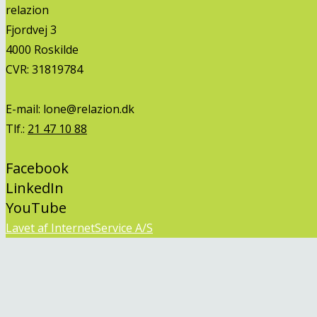
relazion
Fjordvej 3
4000 Roskilde
CVR: 31819784
E-mail:
lone@relazion.dk
Tlf.:
21 47 10 88
Facebook
LinkedIn
YouTube
Lavet af InternetService A/S