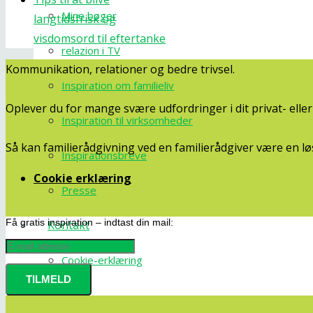
Mine bøger
langtidsfrisk og
visdomsord til eftertanke
relazion i TV
Kommunikation, relationer og bedre trivsel.
Inspiration om familieliv
Oplever du for mange svære udfordringer i dit privat- ell
Inspiration til virksomheder
Så kan familierådgivning ved en familierådgiver være en lø
Inspirationsbreve
Cookie erklæring
Presse
Få gratis inspiration – indtast din mail:
Kontakt
Cookie-erklæring