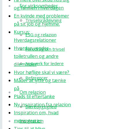
For virksomheder
og familen i hverdagen
En kvinde med problemer
Trivselsrådgivning
på sit job og hjemme.
Kursus:
ESG og relazion
Hverdagsrelationer
Hvordan vender
Foredrag om trivsel
toiletrullen og andre
Netværk for ledere
dilemmaer
Hvor høflige skal vi være?
Referencer
Måder at lytte og tænke
på
Om relazion
Plads til eftertanke
Ny inspiration fra relazion
Bæredygtighed
Inspiration om, hvad
meningen er
Inspiration
Tips til at blive