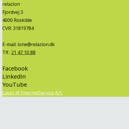
relazion
Fjordvej 3
4000 Roskilde
CVR: 31819784
E-mail:
lone@relazion.dk
Tlf.:
21 47 10 88
Facebook
LinkedIn
YouTube
Lavet af InternetService A/S