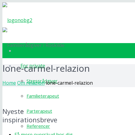
Velkommen
lone-carmel-relazion
For private
Stressrådgiver
Home
Om relazion
lone-carmel-relazion
Familieterapeut
Nyeste
Parterapeut
inspirationsbreve
Referencer
Få mere overskud hos dig