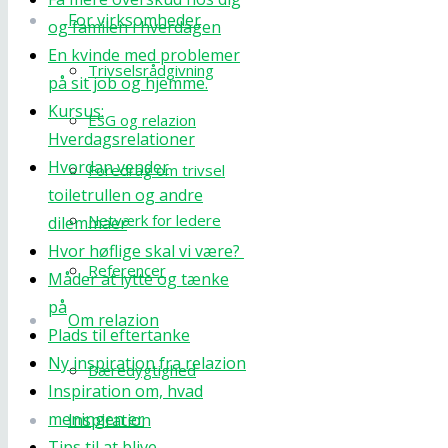
For virksomheder
og familen i hverdagen
En kvinde med problemer
Trivselsrådgivning
på sit job og hjemme.
Kursus:
ESG og relazion
Hverdagsrelationer
Hvordan vender
Foredrag om trivsel
toiletrullen og andre
Netværk for ledere
dilemmaer
Hvor høflige skal vi være?
Referencer
Måder at lytte og tænke
på
Om relazion
Plads til eftertanke
Ny inspiration fra relazion
Bæredygtighed
Inspiration om, hvad
meningen er
Inspiration
Tips til at blive