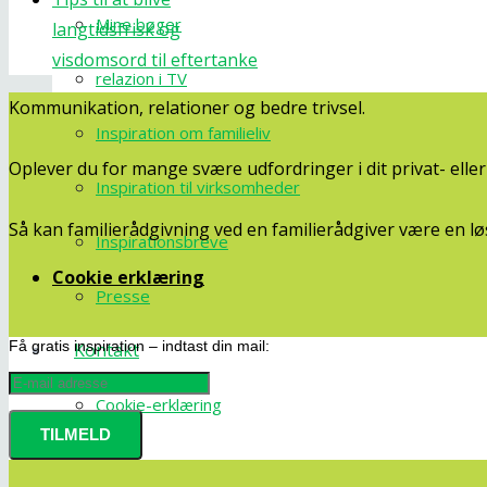
Mine bøger
langtidsfrisk og
visdomsord til eftertanke
relazion i TV
Kommunikation, relationer og bedre trivsel.
Inspiration om familieliv
Oplever du for mange svære udfordringer i dit privat- ell
Inspiration til virksomheder
Så kan familierådgivning ved en familierådgiver være en lø
Inspirationsbreve
Cookie erklæring
Presse
Få gratis inspiration – indtast din mail:
Kontakt
Cookie-erklæring