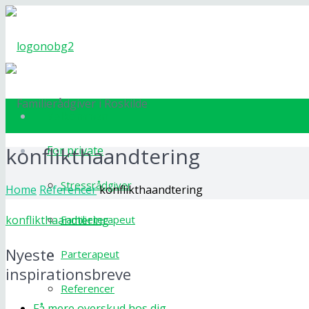
Velkommen
konflikthaandtering
For private
Stressrådgiver
Home
Referencer
konflikthaandtering
Familieterapeut
konflikthaandtering
Nyeste
Parterapeut
inspirationsbreve
Referencer
Få mere overskud hos dig