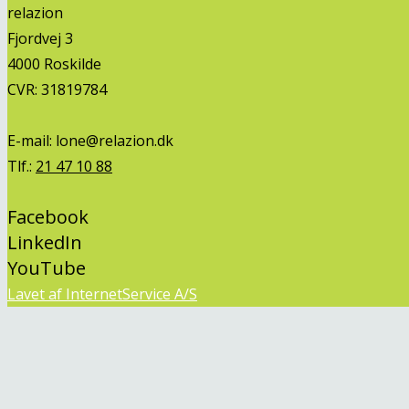
relazion
Fjordvej 3
4000 Roskilde
CVR: 31819784
E-mail:
lone@relazion.dk
Tlf.:
21 47 10 88
Facebook
LinkedIn
YouTube
Lavet af InternetService A/S