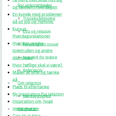
For virksomheder
og familen i hverdagen
En kvinde med problemer
Trivselsrådgivning
på sit job og hjemme.
Kursus:
ESG og relazion
Hverdagsrelationer
Hvordan vender
Foredrag om trivsel
toiletrullen og andre
Netværk for ledere
dilemmaer
Hvor høflige skal vi være?
Referencer
Måder at lytte og tænke
på
Om relazion
Plads til eftertanke
Ny inspiration fra relazion
Bæredygtighed
Inspiration om, hvad
meningen er
Inspiration
Tips til at blive