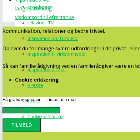
Mine bøger
langtidsfrisk og
visdomsord til eftertanke
relazion i TV
Kommunikation, relationer og bedre trivsel.
Inspiration om familieliv
Oplever du for mange svære udfordringer i dit privat- ell
Inspiration til virksomheder
Så kan familierådgivning ved en familierådgiver være en lø
Inspirationsbreve
Cookie erklæring
Presse
Få gratis inspiration – indtast din mail:
Kontakt
Cookie-erklæring