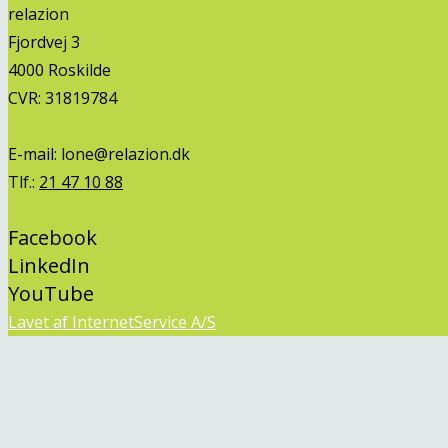
relazion
Fjordvej 3
4000 Roskilde
CVR: 31819784
E-mail:
lone@relazion.dk
Tlf.:
21 47 10 88
Facebook
LinkedIn
YouTube
Lavet af InternetService A/S