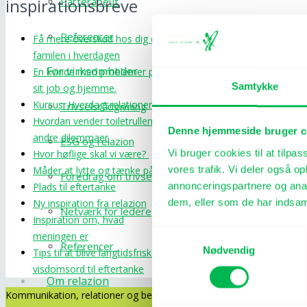
Parterapeut
inspirationsbreve
Referencer
Få mere overskud hos dig og
familen i hverdagen
For virksomheder
En kvinde med problemer på
Samtykke
sit job og hjemme.
Kursus: Hverdagsrelationer
Trivselsrådgivning
Hvordan vender toiletrullen og
Denne hjemmeside bruger c
andre dilemmaer
ESG og relazion
Vi bruger cookies til at tilpas
Hvor høflige skal vi være?
vores trafik. Vi deler også 
Måder at lytte og tænke på
Foredrag om trivsel
annonceringspartnere og anal
Plads til eftertanke
dem, eller som de har indsaml
Ny inspiration fra relazion
Netværk for ledere
Inspiration om, hvad
Samtykkevalg
meningen er
Referencer
Nødvendig
Tips til at blive langtidsfrisk og
visdomsord til eftertanke
Om relazion
Kommunikation, relationer og bedre trivsel.