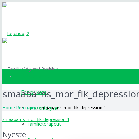
Velkommen
smaabarns_mor_fik_depressio
For private
Home
Referencer
smaabarns_mor_fik_depression-1
Stressrådgiver
smaabarns_mor_fik_depression-1
Familieterapeut
Nyeste