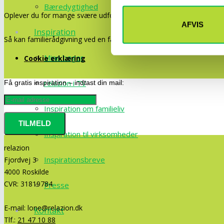
Bæredygtighed
Oplever du for mange svære udfordringer i dit privat- eller arbejds
AFVIS
Inspiration
Så kan familierådgivning ved en familierådgiver være en løsning.
Mine bøger
Cookie erklæring
relazion i TV
Få gratis inspiration – indtast din mail:
Inspiration om familieliv
Inspiration til virksomheder
relazion
Inspirationsbreve
Fjordvej 3
4000 Roskilde
CVR: 31819784
Presse
E-mail:
lone@relazion.dk
Kontakt
Tlf.:
21 47 10 88