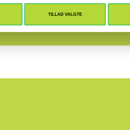
liv? Lever du med uklar kommunikation?
TILLAD VALGTE