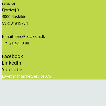
relazion
Fjordvej 3
4000 Roskilde
CVR: 31819784
E-mail:
lone@relazion.dk
Tlf.:
21 47 10 88
Facebook
LinkedIn
YouTube
Lavet af InternetService A/S