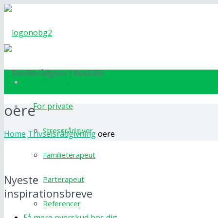
Velkommen
oere
For private
Stressrådgiver
Home
Trivselsrådgivning
oere
Familieterapeut
Nyeste
Parterapeut
inspirationsbreve
Referencer
Få mere overskud hos dig