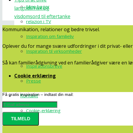
Mine bøger
langtidsfrisk og
visdomsord til eftertanke
relazion i TV
Kommunikation, relationer og bedre trivsel.
Inspiration om familieliv
Oplever du for mange svære udfordringer i dit privat- ell
Inspiration til virksomheder
Så kan familierådgivning ved en familierådgiver være en lø
Inspirationsbreve
Cookie erklæring
Presse
Få gratis inspiration – indtast din mail:
Kontakt
Cookie-erklæring