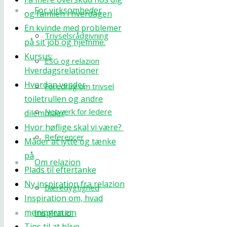
For virksomheder
og familen i hverdagen
En kvinde med problemer
Trivselsrådgivning
på sit job og hjemme.
Kursus:
ESG og relazion
Hverdagsrelationer
Hvordan vender
Foredrag om trivsel
toiletrullen og andre
Netværk for ledere
dilemmaer
Hvor høflige skal vi være?
Referencer
Måder at lytte og tænke
på
Om relazion
Plads til eftertanke
Ny inspiration fra relazion
Bæredygtighed
Inspiration om, hvad
meningen er
Inspiration
Tips til at blive