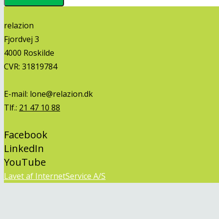
relazion
Fjordvej 3
4000 Roskilde
CVR: 31819784
E-mail:
lone@relazion.dk
Tlf.:
21 47 10 88
Facebook
LinkedIn
YouTube
Lavet af InternetService A/S