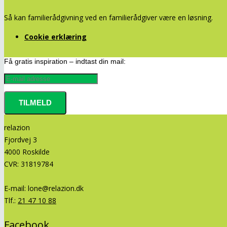
Så kan familierådgivning ved en familierådgiver være en løsning.
Cookie erklæring
Få gratis inspiration – indtast din mail:
relazion
Fjordvej 3
4000 Roskilde
CVR: 31819784
E-mail:
lone@relazion.dk
Tlf.:
21 47 10 88
Facebook