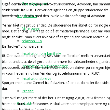
Bæredygtighed
Også den landsdækkende advokatvirksomhed, Advodan, har samarb
studerende fra RUC. Her var det ligeledes en gruppe studerende fra a
Inspiration
hovederne sammen med den lokale Roskildeafdeling af Advodan.
”Vi har fået meget ud af det. De studerende har åbnet op for nogle e
Mine bøger
med. Det er ting, vi vil tage op på et medarbejdermøde. Det har være
nogle snakke, man ellers ikke ville få taget,” siger Maiken Maiken Ø.
relazion i TV
En ”broker” til omverdenen
Inspiration om familieliv
RUCinnovation betegner sig selv som en ”broker” mellem universit
blandt andet, at de vil gøre det nemmere for virksomheder og andre 
Inspiration til virksomheder
produceres på RUC. Eller som RUCinnovation skriver på sin egen hj
virksomhederne nu kun ”én dør og ét telefonnummer til RUC”.
Inspirationsbreve
Spørger man Lone Carmel fra Relazion, så er det da heller ikke sids
dør.
Presse
”Der skal meget mere af det her. Det er rigtig vigtigt, at vi fremad 
Kontakt
hinanden kritiske refleksioner. Vi skal være samarbejdspartnere og 
hinandens kvaliteter,” siger hun.