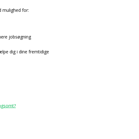
 mulighed for:
nere jobsøgning
lpe dig i dine fremtidige
angsomt?