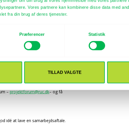
oplysninger om din brug af vores hjemmeside med vores partnere i
ysepartnere. Vores partnere kan kombinere disse data med andr
derende roligtkan melde sig under
et fra din brug af deres tjenester.
derende ville kunne forvente af et
Præferencer
Statistik
r ikke fiktive projekter. Det bliver
 opfordrer samtidig alle
TILLAD VALGTE
orum –
projektforum@ruc.dk
– og få
od idé at lave en samarbejdsaftale.