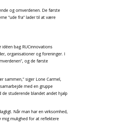
ende og omverdenen. De første
e ”ude fra” lader til at være
 er idéen bag RUCinnovations
r, organisationer og foreninger. I
verdenen”, og de første
iller sammen,” siger Lone Carmel,
t samarbejde med en gruppe
d de studerende blandet andet hjalp
il dagligt. Når man har en virksomhed,
v mig mulighed for at reflektere