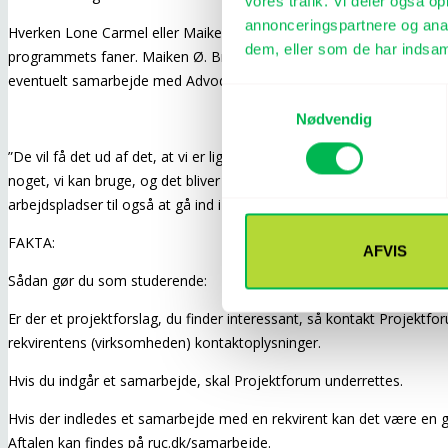
vores trafik. Vi deler også 
annonceringspartnere og anal
Hverken Lone Carmel eller Maiken Ø. Breum er i tvivl om, at de stu
dem, eller som de har indsaml
programmets faner. Maiken Ø. Breum beskriver således, hvad de stu
eventuelt samarbejde med Advodan.
Samtykkevalg
Nødvendig
”De vil få det ud af det, at vi er lige så engageret som de er. Det blive
noget, vi kan bruge, og det bliver noget, de kan bruge,” siger hun og
arbejdspladser til også at gå ind i projektet.
FAKTA:
AFVIS
Sådan gør du som studerende:
Er der et projektforslag, du finder interessant, så kontakt Projektf
rekvirentens (virksomheden) kontaktoplysninger.
Hvis du indgår et samarbejde, skal Projektforum underrettes.
Hvis der indledes et samarbejde med en rekvirent kan det være en g
Aftalen kan findes på ruc.dk/samarbejde.