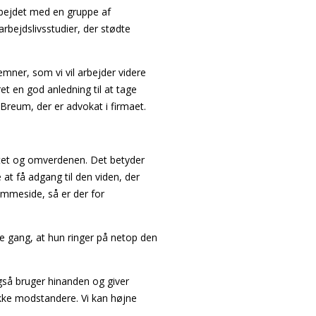
ejdet med en gruppe af
rbejdslivsstudier, der stødte
mner, som vi vil arbejder videre
t en god anledning til at tage
 Breum, der er advokat i firmaet.
etet og omverdenen. Det betyder
at få adgang til den viden, der
emmeside, så er der for
te gang, at hun ringer på netop den
også bruger hinanden og giver
ikke modstandere. Vi kan højne