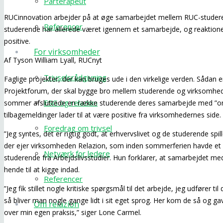
Parterapeut
RUCinnovation arbejder på at øge samarbejdet mellem RUC-studer
Referencer
studerende har allerede været igennem et samarbejde, og reaktionern
positive.
For virksomheder
Af Tyson William Lyall, RUCnyt
Trivselsrådgivning
Faglige projekter, der kan bruges ude i den virkelige verden. Sådan
Projektforum, der skal bygge bro mellem studerende og virksomhede
ESG og relazion
sommer afsluttede en række studerende deres samarbejde med ”om
tilbagemeldinger lader til at være positive fra virksomhedernes side.
Foredrag om trivsel
”Jeg syntes, det er rigtig godt, at erhvervslivet og de studerende sp
der ejer virksomheden Relazion, som inden sommerferien havde e
Netværk for ledere
studerende fra Arbejdslivsstudier. Hun forklarer, at samarbejdet me
hende til at kigge indad.
Referencer
”Jeg fik stillet nogle kritiske spørgsmål til det arbejde, jeg udfører t
så bliver man nogle gange lidt i sit eget sprog. Her kom de så og ga
Om relazion
over min egen praksis,” siger Lone Carmel.