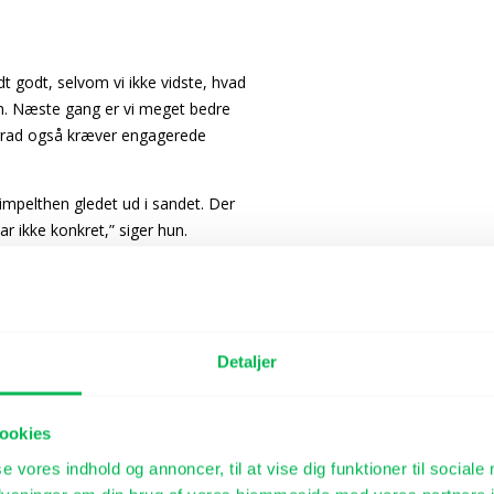
dt godt, selvom vi ikke vidste, hvad
gen. Næste gang er vi meget bedre
j grad også kræver engagerede
mpelthen gledet ud i sandet. Der
ar ikke konkret,” siger hun.
 både de studerende og
Detaljer
e forventningsafstemning. Hvilke
an? Man skal være god til også at
l i det samarbejde, jeg har haft,”
ookies
 over virksomheder, så de
se vores indhold og annoncer, til at vise dig funktioner til sociale
vslivet.