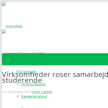
Velkommen
For private
Virksomheder roser samarbej
studerende
Stressrådgiver
14. november 2016
Lone Carmel
Familieterapeut