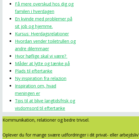
Få mere overskud hos dig og
familen i hverdagen
En kvinde med problemer på
sit job og hjemme.
Kursus: Hverdagsrelationer
Hvordan vender toiletrullen og
andre dilemmaer
Hvor høflige skal vi være?
Måder at lytte og tænke på
Plads til eftertanke
Ny inspiration fra relazion
Inspiration om, hvad
meningen er
Tips til at blive langtidsfrisk og
visdomsord til eftertanke
Kommunikation, relationer og bedre trivsel.
Oplever du for mange svære udfordringer i dit privat- eller arbejds