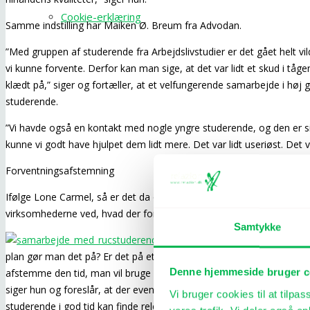
Cookie-erklæring
Samme indstilling har Maiken Ø. Breum fra Advodan.
”Med gruppen af studerende fra Arbejdslivstudier er det gået helt vil
vi kunne forvente. Derfor kan man sige, at det var lidt et skud i tå
klædt på,” siger og fortæller, at et velfungerende samarbejde i hø
studerende.
”Vi havde også en kontakt med nogle yngre studerende, og den er si
kunne vi godt have hjulpet dem lidt mere. Det var lidt useriøst. Det v
Forventningsafstemning
Ifølge Lone Carmel, så er det da også vigtigt for et samarbejde, at
virksomhederne ved, hvad der forventes af hinanden.
Samtykke
”Der skulle måske være lidt bedr
plan gør man det på? Er det på et praktisk plan eller et teoretisk pl
afstemme den tid, man vil bruge på det. Det har vi dog været gode ti
Denne hjemmeside bruger c
siger hun og foreslår, at der eventuelt kunne udarbejdes et katalog
Vi bruger cookies til at tilpas
studerende i god tid kan finde relevante samarbejdspartnere i erhver