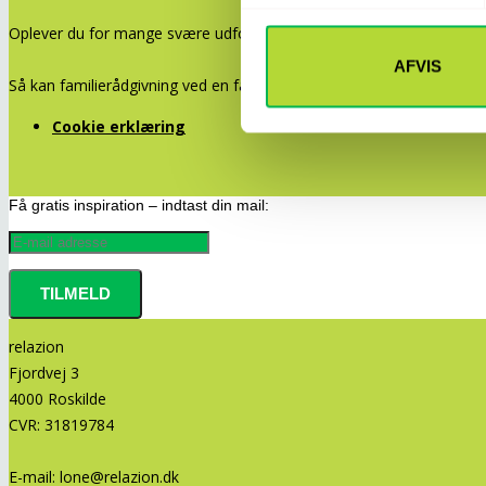
Oplever du for mange svære udfordringer i dit privat- eller arbejds
AFVIS
Så kan familierådgivning ved en familierådgiver være en løsning.
Cookie erklæring
Få gratis inspiration – indtast din mail:
relazion
Fjordvej 3
4000 Roskilde
CVR: 31819784
E-mail:
lone@relazion.dk