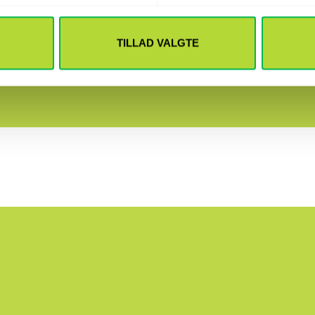
liv? Lever du med uklar kommunikation?
TILLAD VALGTE