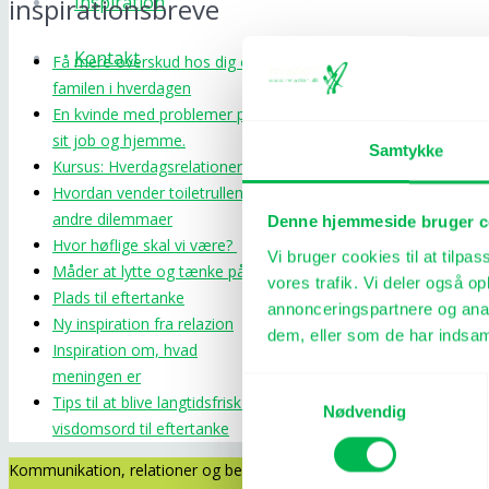
Inspiration
inspirationsbreve
Kontakt
Få mere overskud hos dig og
familen i hverdagen
En kvinde med problemer på
sit job og hjemme.
Samtykke
Kursus: Hverdagsrelationer
Hvordan vender toiletrullen og
andre dilemmaer
Denne hjemmeside bruger c
Hvor høflige skal vi være?
Vi bruger cookies til at tilpas
Måder at lytte og tænke på
vores trafik. Vi deler også 
Plads til eftertanke
annonceringspartnere og anal
Ny inspiration fra relazion
dem, eller som de har indsaml
Inspiration om, hvad
meningen er
Samtykkevalg
Tips til at blive langtidsfrisk og
Nødvendig
visdomsord til eftertanke
Kommunikation, relationer og bedre trivsel.