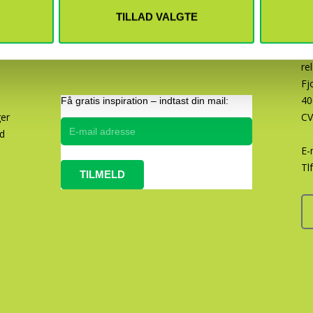
TILLAD VALGTE
re
Fj
40
Få gratis inspiration – indtast din mail:
ger
CV
ed
E-
Tlf