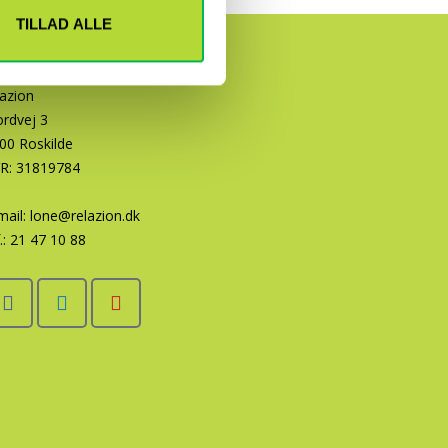
TILLAD ALLE
lazion
ordvej 3
00 Roskilde
R: 31819784
mail:
lone@relazion.dk
.:
21 47 10 88