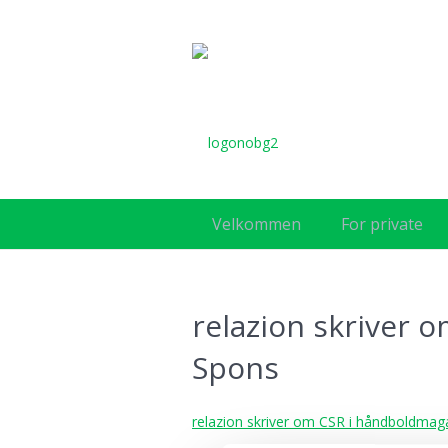
Velkommen
For private
relazion skriver 
Spons
relazion skriver om CSR i håndboldmaga