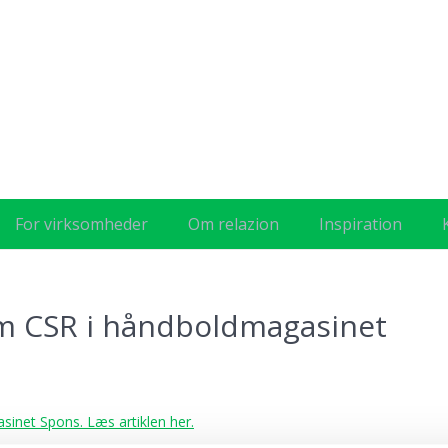
For virksomheder
Om relazion
Inspiration
om CSR i håndboldmagasinet
sinet Spons. Læs artiklen her.