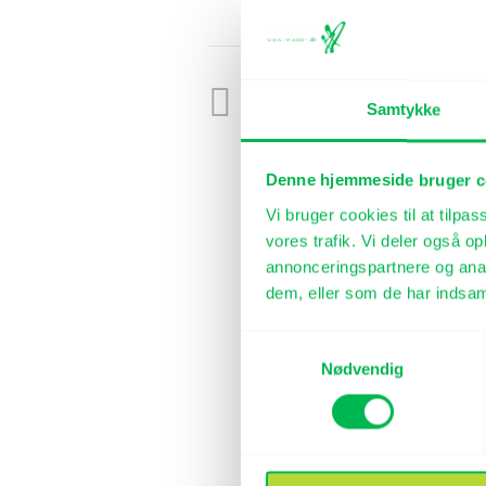
PREVIOUS POST
Samtykke
Inspiration fra relazion om forand
at give slip og bestyrelser
Denne hjemmeside bruger c
Vi bruger cookies til at tilpas
vores trafik. Vi deler også 
annonceringspartnere og anal
dem, eller som de har indsaml
Samtykkevalg
Nødvendig